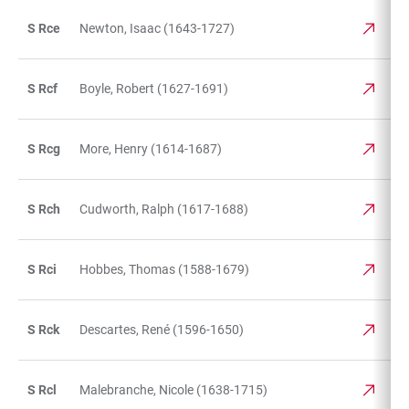
S Rce
Newton, Isaac (1643-1727)
S Rcf
Boyle, Robert (1627-1691)
S Rcg
More, Henry (1614-1687)
S Rch
Cudworth, Ralph (1617-1688)
S Rci
Hobbes, Thomas (1588-1679)
S Rck
Descartes, René (1596-1650)
S Rcl
Malebranche, Nicole (1638-1715)