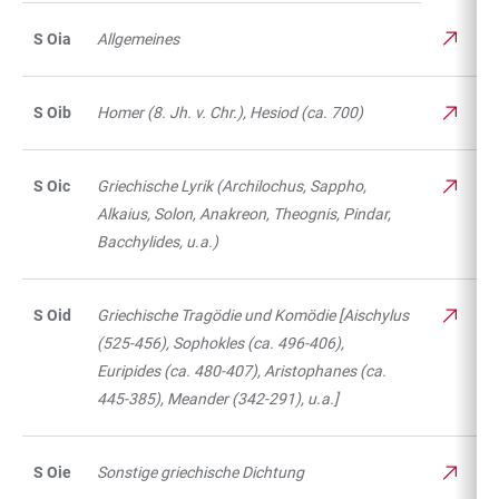
S Oia
Allgemeines
S Oib
Homer (8. Jh. v. Chr.), Hesiod (ca. 700)
S Oic
Griechische Lyrik (Archilochus, Sappho,
Alkaius, Solon, Anakreon, Theognis, Pindar,
Bacchylides, u.a.)
S Oid
Griechische Tragödie und Komödie [Aischylus
(525-456), Sophokles (ca. 496-406),
Euripides (ca. 480-407), Aristophanes (ca.
445-385), Meander (342-291), u.a.]
S Oie
Sonstige griechische Dichtung