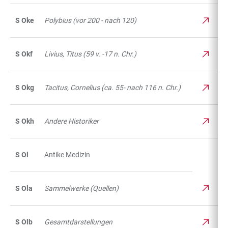
S Oke
Polybius (vor 200 - nach 120)
S Okf
Livius, Titus (59 v. -17 n. Chr.)
S Okg
Tacitus, Cornelius (ca. 55- nach 116 n. Chr.)
S Okh
Andere Historiker
S Ol
Antike Medizin
S Ola
Sammelwerke (Quellen)
S Olb
Gesamtdarstellungen