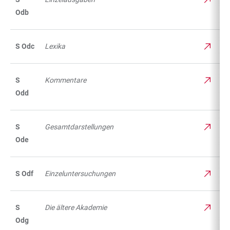
Odb
S Odc
Lexika
S
Kommentare
Odd
S
Gesamtdarstellungen
Ode
S Odf
Einzeluntersuchungen
S
Die ältere Akademie
Odg