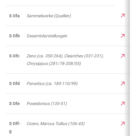
S Ofa
Sammelwerke (Quellen)
S Ofb
Gesamtdarstellungen
S Ofc
Zeno (ca. 350-264), Cleanthes (331-231),
Chrysippus (281/78-208/05)
S Ofd
Panaitius (ca. 185-110/99)
S Ofe
Poseidonius (135-51)
S Off-
Cicero, Marcus Tullius (106-43)
g