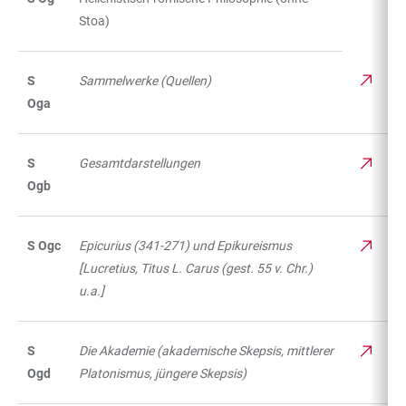
Stoa)
S
Sammelwerke (Quellen)
Oga
S
Gesamtdarstellungen
Ogb
S Ogc
Epicurius (341-271) und Epikureismus
[Lucretius, Titus L. Carus (gest. 55 v. Chr.)
u.a.]
S
Die Akademie (akademische Skepsis, mittlerer
Ogd
Platonismus, jüngere Skepsis)