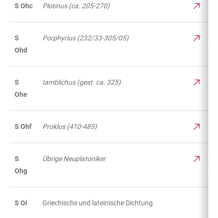
S Ohc
Plotinus (ca. 205-270)
S
Porphyrius (232/33-305/05)
Ohd
S
Iamblichus (gest. ca. 325)
Ohe
S Ohf
Proklus (410-485)
S
Übrige Neuplatoniker
Ohg
S Oi
Griechische und lateinische Dichtung