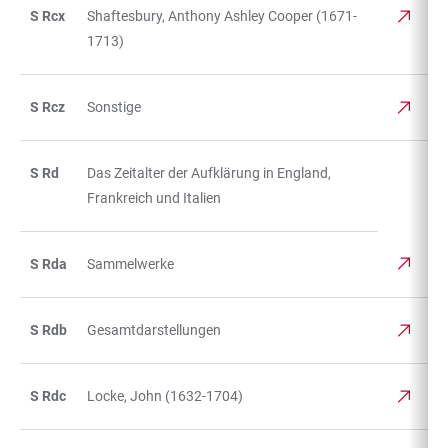
S Rcx
Shaftesbury, Anthony Ashley Cooper (1671-
1713)
S Rcz
Sonstige
S Rd
Das Zeitalter der Aufklärung in England,
Frankreich und Italien
S Rda
Sammelwerke
S Rdb
Gesamtdarstellungen
S Rdc
Locke, John (1632-1704)