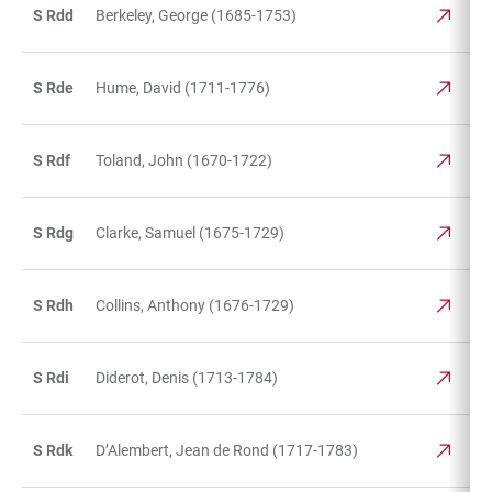
S Rdd
Berkeley, George (1685-1753)
S Rde
Hume, David (1711-1776)
S Rdf
Toland, John (1670-1722)
S Rdg
Clarke, Samuel (1675-1729)
S Rdh
Collins, Anthony (1676-1729)
S Rdi
Diderot, Denis (1713-1784)
S Rdk
D’Alembert, Jean de Rond (1717-1783)