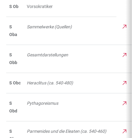
S Ob
Vorsokratiker
S
Sammelwerke (Quellen)
Oba
S
Gesamtdarstellungen
Obb
S Obc
Heraclitus (ca. 540-480)
S
Pythagoreismus
Obd
S
Parmenides und die Eleaten (ca. 540-460)