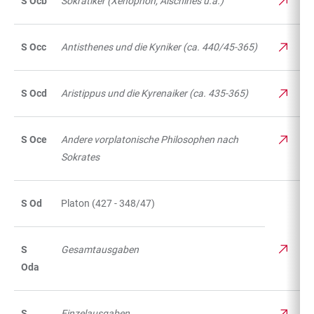
S Ocb
Sokratiker (Xenophon, Aischines u.a.)
S Occ
Antisthenes und die Kyniker (ca. 440/45-365)
S Ocd
Aristippus und die Kyrenaiker (ca. 435-365)
S Oce
Andere vorplatonische Philosophen nach
Sokrates
S Od
Platon (427 - 348/47)
S
Gesamtausgaben
Oda
S
Einzelausgaben