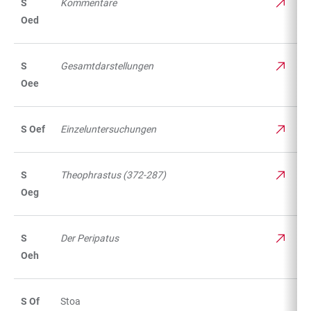
S
Kommentare
Oed
S
Gesamtdarstellungen
Oee
S Oef
Einzeluntersuchungen
S
Theophrastus (372-287)
Oeg
S
Der Peripatus
Oeh
S Of
Stoa