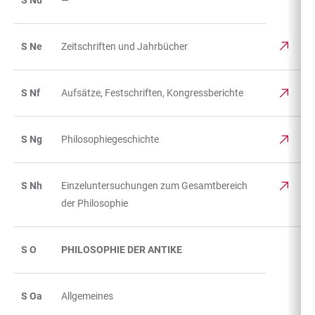
S Nd
—
S Ne
Zeitschriften und Jahrbücher
S Nf
Aufsätze, Festschriften, Kongressberichte
S Ng
Philosophiegeschichte
S Nh
Einzeluntersuchungen zum Gesamtbereich
der Philosophie
S O
PHILOSOPHIE DER ANTIKE
S Oa
Allgemeines