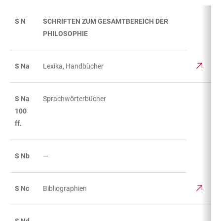
S N
SCHRIFTEN ZUM GESAMTBEREICH DER
TABELLE
PHILOSOPHIE
S Na
Lexika, Handbücher
S Na
Sprachwörterbücher
100
ff.
S Nb
—
S Nc
Bibliographien