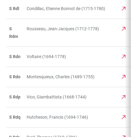
S Rdl
Condillac, Etienne Bonnot de (1715-1780)
S
Rousseau, Jean-Jacques (1712-1778)
Rdm
S Rdn
Voltaire (1694-1778)
S Rdo
Montesquieux, Charles (1689-1755)
S Rdp
Vico, Giambattista (1668-1744)
S Rdq
Hutcheson, Francis (1694-1746)