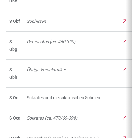
Obe
S Obf
Sophisten
S
Democritus (ca. 460-390)
Obg
S
Übrige Vorsokratiker
Obh
S Oc
Sokrates und die sokratischen Schulen
S Oca
Sokrates (ca. 470/69-399)