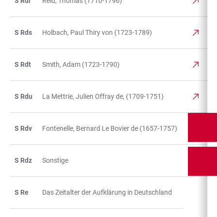
S Rdr
Reid, Thomas (1710-1796)
S Rds
Holbach, Paul Thiry von (1723-1789)
S Rdt
Smith, Adam (1723-1790)
S Rdu
La Mettrie, Julien Offray de, (1709-1751)
S Rdv
Fontenelle, Bernard Le Bovier de (1657-1757)
S Rdz
Sonstige
S Re
Das Zeitalter der Aufklärung in Deutschland