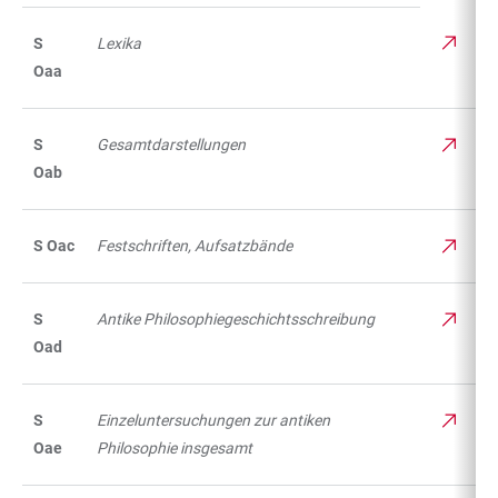
S
Lexika
Oaa
S
Gesamtdarstellungen
Oab
S Oac
Festschriften, Aufsatzbände
S
Antike Philosophiegeschichtsschreibung
Oad
S
Einzeluntersuchungen zur antiken
Oae
Philosophie insgesamt