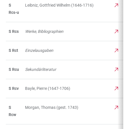
S
Leibniz, Gottfried Wilhelm (1646-1716)
Rcs-u
S Rcs
Werke, Bibliographien
S Rct
Einzelausgaben
S Rcu
Sekundärliteratur
S Rcv
Bayle, Pierre (1647-1706)
S
Morgan, Thomas (gest. 1743)
Rcw