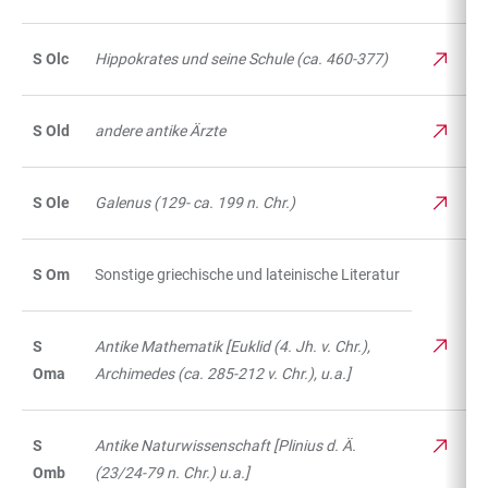
S Olc
Hippokrates und seine Schule (ca. 460-377)
S Old
andere antike Ärzte
S Ole
Galenus (129- ca. 199 n. Chr.)
S Om
Sonstige griechische und lateinische Literatur
S
Antike Mathematik [Euklid (4. Jh. v. Chr.),
Oma
Archimedes (ca. 285-212 v. Chr.), u.a.]
S
Antike Naturwissenschaft [Plinius d. Ä.
Omb
(23/24-79 n. Chr.) u.a.]