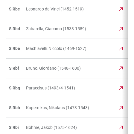
S Rbc
Leonardo da Vinci (1452-1519)
S Rbd
Zabarella, Giacomo (1533-1589)
S Rbe
Machiavelli, Niccolo (1469-1527)
S Rbf
Bruno, Giordano (1548-1600)
S Rbg
Paracelsus (1493/4-1541)
S Rbh
Kopernikus, Nikolaus (1473-1543)
S Rbi
Böhme, Jakob (1575-1624)