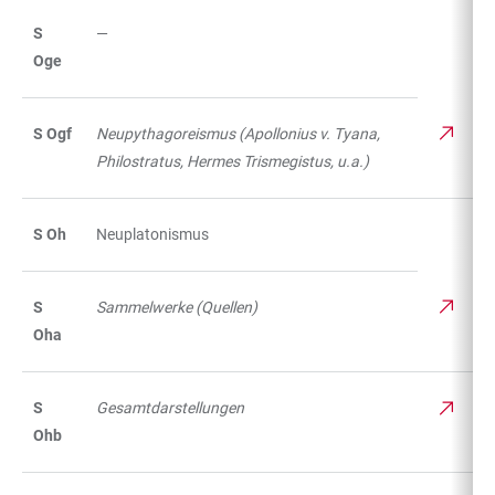
S
—
Oge
S Ogf
Neupythagoreismus (Apollonius v. Tyana,
Philostratus, Hermes Trismegistus, u.a.)
S Oh
Neuplatonismus
S
Sammelwerke (Quellen)
Oha
S
Gesamtdarstellungen
Ohb