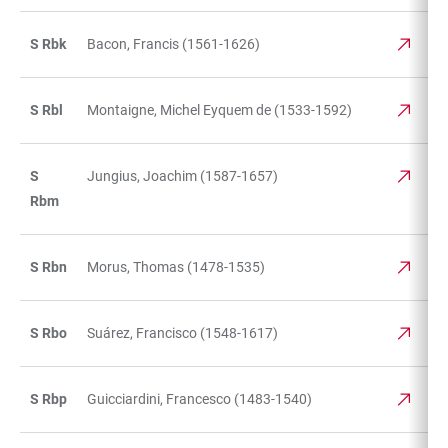
S Rbk
Bacon, Francis (1561-1626)
S Rbl
Montaigne, Michel Eyquem de (1533-1592)
S
Jungius, Joachim (1587-1657)
Rbm
S Rbn
Morus, Thomas (1478-1535)
S Rbo
Suárez, Francisco (1548-1617)
S Rbp
Guicciardini, Francesco (1483-1540)