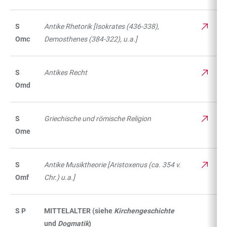
S
Antike Rhetorik [Isokrates (436-338),
Omc
Demosthenes (384-322), u.a.]
S
Antikes Recht
Omd
S
Griechische und römische Religion
Ome
S
Antike Musiktheorie [Aristoxenus (ca. 354 v.
Omf
Chr.) u.a.]
S P
MITTELALTER (siehe
Kirchengeschichte
und
Dogmatik
)