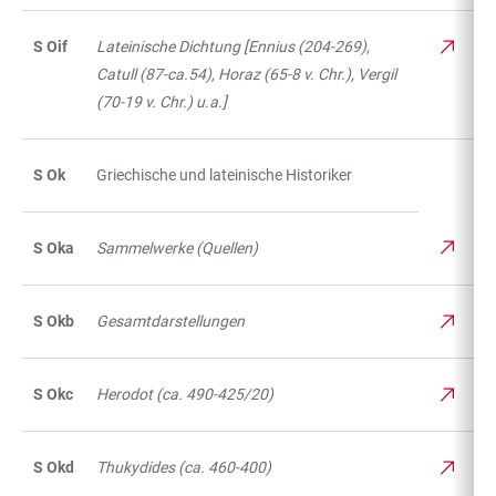
S Oif
Lateinische Dichtung [Ennius (204-269),
Catull (87-ca.54), Horaz (65-8 v. Chr.), Vergil
(70-19 v. Chr.) u.a.]
S Ok
Griechische und lateinische Historiker
S Oka
Sammelwerke (Quellen)
S Okb
Gesamtdarstellungen
S Okc
Herodot (ca. 490-425/20)
S Okd
Thukydides (ca. 460-400)