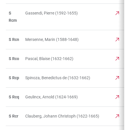
S
Gassendi, Pierre (1592-1655)
Rcm
S Rcn
Mersenne, Marin (1588-1648)
S Rco
Pascal, Blaise (1632-1662)
S Rcp
Spinoza, Benedictus de (1632-1662)
S Rcq
Geulincx, Arnold (1624-1669)
S Rcr
Clauberg, Johann Christoph (1622-1665)