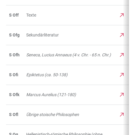
S Off
Texte
S Ofg
Sekundärliteratur
S Ofh
Seneca, Lucius Annaeus (4 v. Chr. - 65 n. Chr.)
S Ofi
Epiktetus (ca. 50-138)
S Ofk
Marcus Aurelius (121-180)
S Ofl
Übrige stoische Philosophen
S Og
Hellenistisch-römische Philosophie (ohne