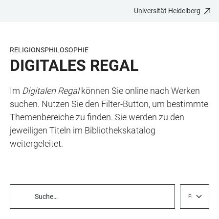
Universität Heidelberg
ZUM
HAUPTNAVIGATION
WEBSEITENSUCHE
LINKS
HAUPTINHALT
ÖFFNEN
ÖFFNEN
ZUR
BARRIEREFREIHEIT
RELIGIONSPHILOSOPHIE
DIGITALES REGAL
Im
Digitalen Regal
können Sie online nach Werken
suchen. Nutzen Sie den Filter-Button, um bestimmte
Themenbereiche zu finden. Sie werden zu den
jeweiligen Titeln im Bibliothekskatalog
weitergeleitet.
Filter
TABELLENFILTER