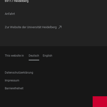
69117 Heidelberg
Anfahrt
Zur Website der Universität Heidelberg
This website in
Deutsch
English
SPRACHEN
FOOTER
Datenschutzerklärung
LEGAL
Impressum
Barrierefreiheit
FOOTER
SOCIAL