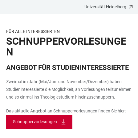
Universität Heidelberg
ZUM
HAUPTNAVIGATION
WEBSEITENSUCHE
LINKS
HAUPTINHALT
ÖFFNEN
ÖFFNEN
ZUR
BARRIEREFREIHEIT
FÜR ALLE INTERESSIERTEN
SCHNUPPERVORLESUNGE
N
ANGEBOT FÜR STUDIENINTERESSIERTE
Zweimal im Jahr (Mai/Juni und November/Dezember) haben
Studieninteressierte die Möglichkeit, an Vorlesungen teilzunehmen
und so einmal ins Theologiestudium hineinzuschnuppern.
Das aktuelle Angebot an Schnuppervorlesungen finden Sie hier:
Schnuppervorlesungen