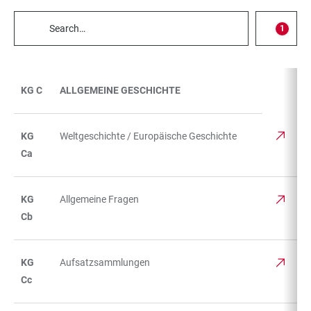
Filter
1
select
TABLE
FILTERS
KG C
ALLGEMEINE GESCHICHTE
TABLE
KG
Weltgeschichte / Europäische Geschichte
Ca
KG
Allgemeine Fragen
Cb
KG
Aufsatzsammlungen
Cc