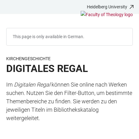
Heidelberg University
JUMP
OPEN
OPEN
ACCESSIBILITY
TO
MAIN
SEARCH
LINKS
MAIN
NAVIGATION
FORM
CONTENT
This page is only available in German.
KIRCHENGESCHICHTE
DIGITALES REGAL
Im
Digitalen Regal
können Sie online nach Werken
suchen. Nutzen Sie den Filter-Button, um bestimmte
Themenbereiche zu finden. Sie werden zu den
jeweiligen Titeln im Bibliothekskatalog
weitergeleitet.