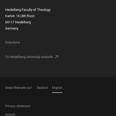
Heidelberg Faculty of Theology
Karlstr. 16 (4th floor)
69117 Heidelberg
Germany
Directions
To Heidelberg University website
Diese Webseite auf
Deutsch
English
LANGUAGES
FOOTER
Privacy statement
LEGAL
Imprint