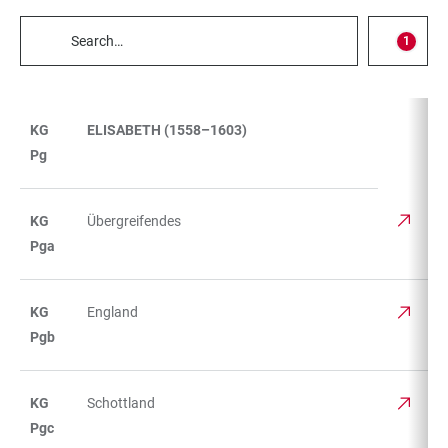
Filter
1
select
TABLE
FILTERS
KG
ELISABETH (1558–1603)
TABLE
Pg
KG
Übergreifendes
Pga
KG
England
Pgb
KG
Schottland
Pgc