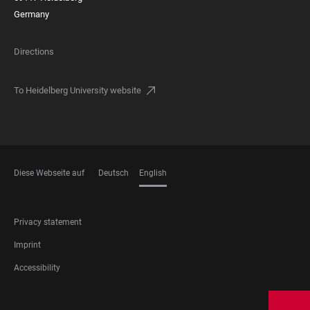
Germany
Directions
To Heidelberg University website
Diese Webseite auf
Deutsch
English
LANGUAGES
FOOTER
Privacy statement
LEGAL
Imprint
Accessibility
FOOTER