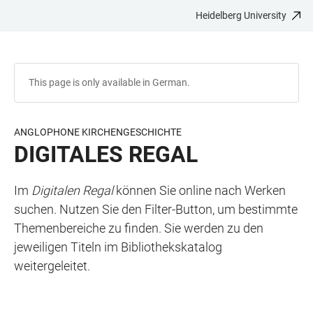
Heidelberg University
JUMP
OPEN
OPEN
ACCESSIBILITY
TO
MAIN
SEARCH
LINKS
MAIN
NAVIGATION
FORM
CONTENT
This page is only available in German.
ANGLOPHONE KIRCHENGESCHICHTE
DIGITALES REGAL
Im
Digitalen Regal
können Sie online nach Werken
suchen. Nutzen Sie den Filter-Button, um bestimmte
Themenbereiche zu finden. Sie werden zu den
jeweiligen Titeln im Bibliothekskatalog
weitergeleitet.