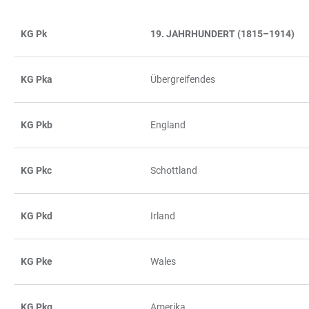
FILTERS
KG Pk
19. JAHRHUNDERT (1815–1914)
TABLE
KG Pka
Übergreifendes
KG Pkb
England
KG Pkc
Schottland
KG Pkd
Irland
KG Pke
Wales
KG Pkg
Amerika