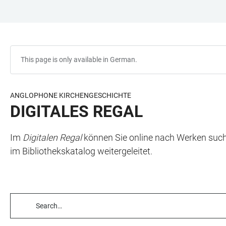
JUMP
OPEN
OPEN
ACCESSIBILITY
TO
MAIN
SEARCH
LINKS
MAIN
NAVIGATION
FORM
CONTENT
This page is only available in German.
ANGLOPHONE KIRCHENGESCHICHTE
DIGITALES REGAL
Im
Digitalen Regal
können Sie online nach Werken suche
im Bibliothekskatalog weitergeleitet.
TABLE