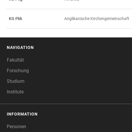
KG Pkk
Anglikanische Kirchengemeinschaft
NAVIGATION
FOOTER
Fakultät
Forschung
Studium
Institute
INFORMATION
Personen