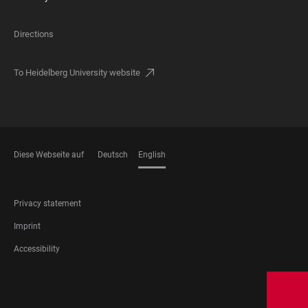
Directions
To Heidelberg University website
Diese Webseite auf
Deutsch
English
LANGUAGES
FOOTER
Privacy statement
LEGAL
Imprint
Accessibility
FOOTER
SOCIAL