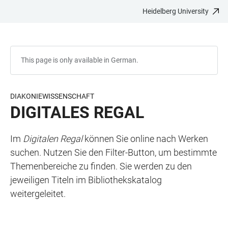
Heidelberg University
JUMP
OPEN
OPEN
ACCESSIBILITY
TO
MAIN
SEARCH
LINKS
MAIN
NAVIGATION
FORM
CONTENT
This page is only available in German.
DIAKONIEWISSENSCHAFT
DIGITALES REGAL
Im
Digitalen Regal
können Sie online nach Werken
suchen. Nutzen Sie den Filter-Button, um bestimmte
Themenbereiche zu finden. Sie werden zu den
jeweiligen Titeln im Bibliothekskatalog
weitergeleitet.