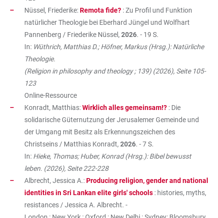
Nüssel, Friederike:
Remota fide?
: Zu Profil und Funktion
natürlicher Theologie bei Eberhard Jüngel und Wolfhart
Pannenberg / Friederike Nüssel,
2026
. - 19 S.
In:
Wüthrich, Matthias D.; Höfner, Markus (Hrsg.): Natürliche
Theologie.
(Religion in philosophy and theology ; 139) (2026), Seite 105-
123
Online-Ressource
Konradt, Matthias:
Wirklich alles gemeinsam!?
: Die
solidarische Güternutzung der Jerusalemer Gemeinde und
der Umgang mit Besitz als Erkennungszeichen des
Christseins / Matthias Konradt,
2026
. - 7 S.
In:
Hieke, Thomas; Huber, Konrad (Hrsg.): Bibel bewusst
leben. (2026), Seite 222-228
Albrecht, Jessica A.:
Producing religion, gender and national
identities in Sri Lankan elite girls' schools
: histories, myths,
resistances / Jessica A. Albrecht. -
London ; New York ; Oxford ; New Delhi ; Sydney: Bloomsbury