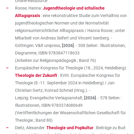
Online-Ressource
Roose, Hanna:
Jugendtheologie und schulische
Alltagspraxis
: eine rekonstruktive Studie zum Verhältnis von
jugendtheologischen Normen und der Normativität
religionsunterrichtlicher Alltagspraxis / Hanna Roose ; unter
Mitarbeit von Andreas Seifert und Vincent Isenberg. -
Göttingen: V&R unipress,
[2026]
. - 308 Seiten : Illustrationen,
Diagramme, ISBN
9783847118633
(Arbeiten zur Religionspädagogik ; Band 76)
Europäischer Kongress für Theologie (18., 2024, Heidelberg):
Theologie der Zukunft
: XVIII. Europäischer Kongress für
Theologie (8.-11. September 2024 in Heidelberg) / Jan
Christian Gertz, Konrad Schmid (Hrsg.). -
Leipzig: Evangelische Verlagsanstalt,
[2026]
. - 578 Seiten :
Illustrationen, ISBN
9783374080649
(Veröffentlichungen der Wissenschaftlichen Gesellschaft für
Theologie ; Band 80)
Dietz, Alexander:
Theologie und Popkultur
: Beiträge zu Bud