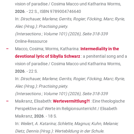
vision of paradise / Cosima Macco und Katharina Worms,
2026
. - 22 S., ISBN
9789004746640
In:
Dirschauer, Marlene; Gerrits, Rogier; Föcking, Marc; Ryrie,
Alec (Hrsg.): Practising piety.
(Intersections ; Volume 101) (2026), Seite 318-339
Online-Ressource
Macco, Cosima; Worms, Katharina:
Intermediality in the
devotional lyric of Sibylla Schwarz
: a penitential song and a
vision of paradise / Cosima Macco und Katharina Worms,
2026
. - 22 S.
In:
Dirschauer, Marlene; Gerrits, Rogier; Föcking, Marc; Ryrie,
Alec (Hrsg.): Practising piety.
(Intersections ; Volume 101) (2026), Seite 318-339
Maikranz, Elisabeth:
Wertevermittlung?!
: Eine theologische
Perspektive auf Werte im Religionsunterricht / Elisabeth
Maikranz,
2026
. - 18 S.
In:
Weilert, A. Katarina; Schlette, Magnus; Kuhn, Melanie;
Dietz, Dennis (Hrsg.): Wertebildung in der Schule.