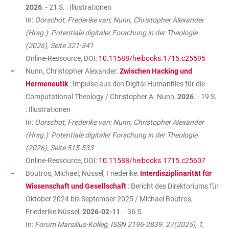
2026
. - 21 S. : Illustrationen
In:
Oorschot, Frederike van; Nunn, Christopher Alexander
(Hrsg.): Potentiale digitaler Forschung in der Theologie.
(2026), Seite 321-341
Online-Ressource, DOI:
10.11588/heibooks.1715.c25595
Nunn, Christopher Alexander:
Zwischen Hacking und
Hermeneutik
: Impulse aus den Digital Humanities für die
Computational Theology / Christopher A. Nunn,
2026
. - 19 S.
: Illustrationen
In:
Oorschot, Frederike van; Nunn, Christopher Alexander
(Hrsg.): Potentiale digitaler Forschung in der Theologie.
(2026), Seite 515-533
Online-Ressource, DOI:
10.11588/heibooks.1715.c25607
Boutros, Michael; Nüssel, Friederike:
Interdisziplinarität für
Wissenschaft und Gesellschaft
: Bericht des Direktoriums für
Oktober 2024 bis September 2025 / Michael Boutros,
Friederike Nüssel,
2026-02-11
. - 36 S.
In:
Forum Marsilius-Kolleg, ISSN 2196-2839. 27(2025), 1,