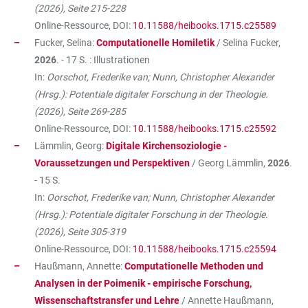
(2026), Seite 215-228
Online-Ressource, DOI:
10.11588/heibooks.1715.c25589
Fucker, Selina:
Computationelle Homiletik
/ Selina Fucker,
2026
. - 17 S. : Illustrationen
In:
Oorschot, Frederike van; Nunn, Christopher Alexander
(Hrsg.): Potentiale digitaler Forschung in der Theologie.
(2026), Seite 269-285
Online-Ressource, DOI:
10.11588/heibooks.1715.c25592
Lämmlin, Georg:
Digitale Kirchensoziologie -
Voraussetzungen und Perspektiven
/ Georg Lämmlin,
2026
.
- 15 S.
In:
Oorschot, Frederike van; Nunn, Christopher Alexander
(Hrsg.): Potentiale digitaler Forschung in der Theologie.
(2026), Seite 305-319
Online-Ressource, DOI:
10.11588/heibooks.1715.c25594
Haußmann, Annette:
Computationelle Methoden und
Analysen in der Poimenik - empirische Forschung,
Wissenschaftstransfer und Lehre
/ Annette Haußmann,