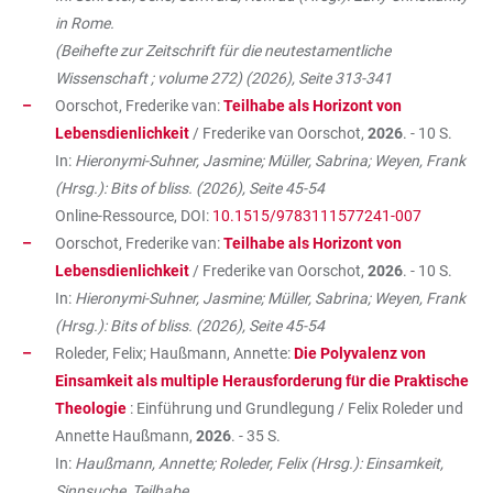
in Rome.
(Beihefte zur Zeitschrift für die neutestamentliche
Wissenschaft ; volume 272) (2026), Seite 313-341
Oorschot, Frederike van:
Teilhabe als Horizont von
Lebensdienlichkeit
/ Frederike van Oorschot,
2026
. - 10 S.
In:
Hieronymi-Suhner, Jasmine; Müller, Sabrina; Weyen, Frank
(Hrsg.): Bits of bliss. (2026), Seite 45-54
Online-Ressource, DOI:
10.1515/9783111577241-007
Oorschot, Frederike van:
Teilhabe als Horizont von
Lebensdienlichkeit
/ Frederike van Oorschot,
2026
. - 10 S.
In:
Hieronymi-Suhner, Jasmine; Müller, Sabrina; Weyen, Frank
(Hrsg.): Bits of bliss. (2026), Seite 45-54
Roleder, Felix; Haußmann, Annette:
Die Polyvalenz von
Einsamkeit als multiple Herausforderung für die Praktische
Theologie
: Einführung und Grundlegung / Felix Roleder und
Annette Haußmann,
2026
. - 35 S.
In:
Haußmann, Annette; Roleder, Felix (Hrsg.): Einsamkeit,
Sinnsuche, Teilhabe.