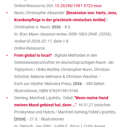
Online-Ressource, DOI:
10.26298/1981-5722-exxx
Nunn, Christopher Alexander:
[Rezension von: Hartz, Jens,
Krankenpflege in der griechisch-römischen Antike]
/
Christopher A. Nunn,
2026
. - 8 S.
In:
Bryn Mawr classical review, ISSN 1063-2948. (2026),
Artikel-ID 2026.02.17, Seite 1-8
Online-Ressource
From global to local?
: digitale Methoden in den
Geisteswissenschaften im deutschsprachigen Raum : ein
Triptychon / Ulrike Wuttke, Christopher Nunn, Christian
Schröter, Melanie Seltmann & Christian Wachter. -
Esch-sur-Alzette: Melusina Press,
2026
. - 380 Seiten :
Illustrationen, ISBN
9782919815746
Oeming, Manfred; Lipshits, ʿOded:
"Wenn meine Hand
meinen Mund geküsst hat, dann ..."
: Hi 31,27 zwischen
Proskynese und Hybris / Manfred Oeming/Oded Lipschits,
[2026]
. - 21 S. : Illustrationen
In:
Dietrich, Jan; Filitz, Judith E. (Hrsg.): Cultic kisses.