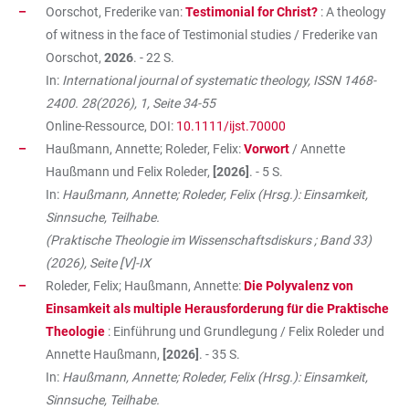
Oorschot, Frederike van:
Testimonial for Christ?
: A theology
of witness in the face of Testimonial studies / Frederike van
Oorschot,
2026
. - 22 S.
In:
International journal of systematic theology, ISSN 1468-
2400. 28(2026), 1, Seite 34-55
Online-Ressource, DOI:
10.1111/ijst.70000
Haußmann, Annette; Roleder, Felix:
Vorwort
/ Annette
Haußmann und Felix Roleder,
[2026]
. - 5 S.
In:
Haußmann, Annette; Roleder, Felix (Hrsg.): Einsamkeit,
Sinnsuche, Teilhabe.
(Praktische Theologie im Wissenschaftsdiskurs ; Band 33)
(2026), Seite [V]-IX
Roleder, Felix; Haußmann, Annette:
Die Polyvalenz von
Einsamkeit als multiple Herausforderung für die Praktische
Theologie
: Einführung und Grundlegung / Felix Roleder und
Annette Haußmann,
[2026]
. - 35 S.
In:
Haußmann, Annette; Roleder, Felix (Hrsg.): Einsamkeit,
Sinnsuche, Teilhabe.