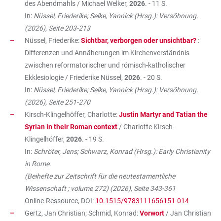
des Abendmahls / Michael Welker,
2026
. - 11 S.
In:
Nüssel, Friederike; Selke, Yannick (Hrsg.): Versöhnung.
(2026), Seite 203-213
Nüssel, Friederike:
Sichtbar, verborgen oder unsichtbar?
:
Differenzen und Annäherungen im Kirchenverständnis
zwischen reformatorischer und römisch-katholischer
Ekklesiologie / Friederike Nüssel,
2026
. - 20 S.
In:
Nüssel, Friederike; Selke, Yannick (Hrsg.): Versöhnung.
(2026), Seite 251-270
Kirsch-Klingelhöffer, Charlotte:
Justin Martyr and Tatian the
Syrian in their Roman context
/ Charlotte Kirsch-
Klingelhöffer,
2026
. - 19 S.
In:
Schröter, Jens; Schwarz, Konrad (Hrsg.): Early Christianity
in Rome.
(Beihefte zur Zeitschrift für die neutestamentliche
Wissenschaft ; volume 272) (2026), Seite 343-361
Online-Ressource, DOI:
10.1515/9783111656151-014
Gertz, Jan Christian; Schmid, Konrad:
Vorwort
/ Jan Christian