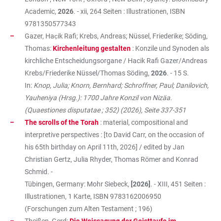
Academic,
2026
. - xii, 264 Seiten : Illustrationen, ISBN
9781350577343
Gazer, Hac̣ik Rafi; Krebs, Andreas; Nüssel, Friederike; Söding,
Thomas:
Kirchenleitung gestalten
: Konzile und Synoden als
kirchliche Entscheidungsorgane / Hacik Rafi Gazer/Andreas
Krebs/Friederike Nüssel/Thomas Söding,
2026
. - 15 S.
In:
Knop, Julia; Knorn, Bernhard; Schroffner, Paul; Danilovich,
Yauheniya (Hrsg.): 1700 Jahre Konzil von Nizäa.
(Quaestiones disputatae ; 352) (2026), Seite 337-351
The scrolls of the Torah
: material, compositional and
interpretive perspectives : [to David Carr, on the occasion of
his 65th birthday on April 11th, 2026] / edited by Jan
Christian Gertz, Julia Rhyder, Thomas Römer and Konrad
Schmid. -
Tübingen, Germany: Mohr Siebeck,
[2026]
. - XIII, 451 Seiten :
Illustrationen, 1 Karte, ISBN
9783162006950
(Forschungen zum Alten Testament ; 196)