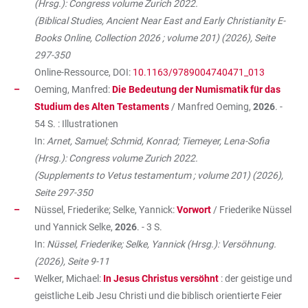
(Hrsg.): Congress volume Zurich 2022.
(Biblical Studies, Ancient Near East and Early Christianity E-
Books Online, Collection 2026 ; volume 201) (2026), Seite
297-350
Online-Ressource, DOI:
10.1163/9789004740471_013
Oeming, Manfred:
Die Bedeutung der Numismatik für das
Studium des Alten Testaments
/ Manfred Oeming,
2026
. -
54 S. : Illustrationen
In:
Arnet, Samuel; Schmid, Konrad; Tiemeyer, Lena-Sofia
(Hrsg.): Congress volume Zurich 2022.
(Supplements to Vetus testamentum ; volume 201) (2026),
Seite 297-350
Nüssel, Friederike; Selke, Yannick:
Vorwort
/ Friederike Nüssel
und Yannick Selke,
2026
. - 3 S.
In:
Nüssel, Friederike; Selke, Yannick (Hrsg.): Versöhnung.
(2026), Seite 9-11
Welker, Michael:
In Jesus Christus versöhnt
: der geistige und
geistliche Leib Jesu Christi und die biblisch orientierte Feier