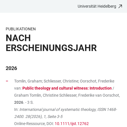
Universität Heidelberg
ZUM
HAUPTNAVIGATION
WEBSEITENSUCHE
LINKS
HAUPTINHALT
ÖFFNEN
ÖFFNEN
ZUR
BARRIEREFREIHEIT
PUBLIKATIONEN
NACH
ERSCHEINUNGSJAHR
2026
Tomlin, Graham; Schliesser, Christine; Oorschot, Frederike
van:
Public theology and cultural witness: Introduction
/
Graham Tomlin, Christine Schliesser, Frederike van Oorschot,
2026
. - 3 S.
In:
International journal of systematic theology, ISSN 1468-
2400. 28(2026), 1, Seite 3-5
Online-Ressource, DOI:
10.1111/ijst.12762