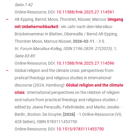
Seite 7-42
Online-Ressource, DOI:
10.11588/fmk.2025.27.114591
Alt-Epping, Bernd; Moos, Thorsten; Nüsser, Marcus:
Umgang
mit Unbeherrschbarkeit
: ein Jahr nach dem Marsilius-
Brückenseminar in Blatten, Oberwallis / Bernd Alt-Epping,
Thorsten Moos, Marcus Nüsser,
2026-02-11
. - 3 S.
In:
Forum Marsilius-Kolleg, ISSN 2196-2839. 27(2025), 1,
Seite 83-85
Online-Ressource, DOI:
10.11588/fmk.2025.27.114596
Global religion and the climate crisis: perspectives from
pratical theology and religious studies in international
discourse (2024, Hamburg):
Global religion and the climate
crisis
: international perspectives on the relation of religion
and nature from practical theology and religious studies /
edited by Jeane Peracullo, FelixRoleder, and Marko Jesske. -
Berlin ; Boston: De Gruyter,
[2026]
. - 1 Online-Ressource (VII,
428 Seiten), ISBN
9783111453750
Online-Ressource, DOI:
10.1515/9783111453750