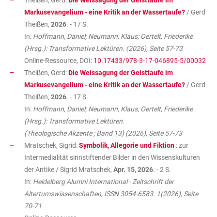
Theißen, Gerd:
Die Weissagung der Geisttaufe im
Markusevangelium - eine Kritik an der Wassertaufe?
/ Gerd
Theißen,
2026
. - 17 S.
In:
Hoffmann, Daniel; Neumann, Klaus; Oertelt, Friederike
(Hrsg.): Transformative Lektüren. (2026), Seite 57-73
Online-Ressource, DOI:
10.17433/978-3-17-046895-5/00032
Theißen, Gerd:
Die Weissagung der Geisttaufe im
Markusevangelium - eine Kritik an der Wassertaufe?
/ Gerd
Theißen,
2026
. - 17 S.
In:
Hoffmann, Daniel; Neumann, Klaus; Oertelt, Friederike
(Hrsg.): Transformative Lektüren.
(Theologische Akzente ; Band 13) (2026), Seite 57-73
Mratschek, Sigrid:
Symbolik, Allegorie und Fiktion
: zur
Intermedialität sinnstiftender Bilder in den Wissenskulturen
der Antike / Sigrid Mratschek,
Apr. 15, 2026
. - 2 S.
In:
Heidelberg Alumni International - Zeitschrift der
Altertumswissenschaften, ISSN 3054-6583. 1(2026), Seite
70-71