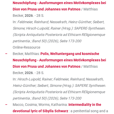
Neuschöpfung - Ausformungen eines Motivkomplexes bei
Dion von Prusa und Johannes von Patmos
/ Matthias
Becker,
2026
. - 28 S.
In:
Feldmeier, Reinhard; Nesselrath, Heinz-Günther; Seibert,
Simone; Hirsch-Luipold, Rainer (Hrsg.): SAPERE-Synthesen.
(Scripta Antiquitatis Posterioris ad Ethicam REligionemque
pertinentia ; Band 50) (2026), Seite 173-200
Online-Ressource
Becker, Matthias:
Polis, Weltuntergang und kosmische
Neuschöpfung - Ausformungen eines Motivkomplexes bei
Dion von Prusa und Johannes von Patmos
/ Matthias
Becker,
2026
. - 28 S.
In:
Hirsch-Luipold, Rainer; Feldmeier, Reinhard; Nesselrath,
Heinz-Günther; Seibert, Simone (Hrsg.): SAPERE Synthesen.
(Scripta Antiquitatis Posterioris ad Ethicam REligionemque
pertinentia ; Band 50) (2026), Seite 173-200
Macco, Cosima; Worms, Katharina:
Intermediality in the
devotional lyric of Sibylla Schwarz
: a penitential song and a