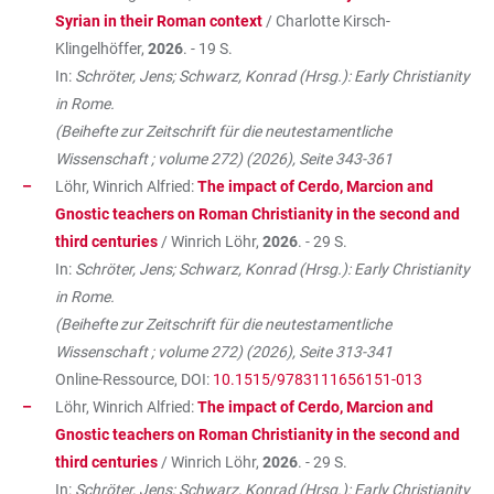
Syrian in their Roman context
/ Charlotte Kirsch-
Klingelhöffer,
2026
. - 19 S.
In:
Schröter, Jens; Schwarz, Konrad (Hrsg.): Early Christianity
in Rome.
(Beihefte zur Zeitschrift für die neutestamentliche
Wissenschaft ; volume 272) (2026), Seite 343-361
Löhr, Winrich Alfried:
The impact of Cerdo, Marcion and
Gnostic teachers on Roman Christianity in the second and
third centuries
/ Winrich Löhr,
2026
. - 29 S.
In:
Schröter, Jens; Schwarz, Konrad (Hrsg.): Early Christianity
in Rome.
(Beihefte zur Zeitschrift für die neutestamentliche
Wissenschaft ; volume 272) (2026), Seite 313-341
Online-Ressource, DOI:
10.1515/9783111656151-013
Löhr, Winrich Alfried:
The impact of Cerdo, Marcion and
Gnostic teachers on Roman Christianity in the second and
third centuries
/ Winrich Löhr,
2026
. - 29 S.
In:
Schröter, Jens; Schwarz, Konrad (Hrsg.): Early Christianity