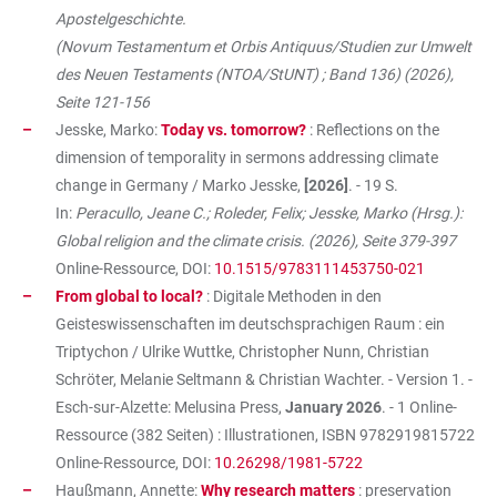
Apostelgeschichte.
(Novum Testamentum et Orbis Antiquus/Studien zur Umwelt
des Neuen Testaments (NTOA/StUNT) ; Band 136) (2026),
Seite 121-156
Jesske, Marko:
Today vs. tomorrow?
: Reflections on the
dimension of temporality in sermons addressing climate
change in Germany / Marko Jesske,
[2026]
. - 19 S.
In:
Peracullo, Jeane C.; Roleder, Felix; Jesske, Marko (Hrsg.):
Global religion and the climate crisis. (2026), Seite 379-397
Online-Ressource, DOI:
10.1515/9783111453750-021
From global to local?
: Digitale Methoden in den
Geisteswissenschaften im deutschsprachigen Raum : ein
Triptychon / Ulrike Wuttke, Christopher Nunn, Christian
Schröter, Melanie Seltmann & Christian Wachter. - Version 1. -
Esch-sur-Alzette: Melusina Press,
January 2026
. - 1 Online-
Ressource (382 Seiten) : Illustrationen, ISBN
9782919815722
Online-Ressource, DOI:
10.26298/1981-5722
Haußmann, Annette:
Why research matters
: preservation