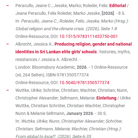
Peracullo, Jeane C.; Jesske, Marko; Roleder, Felix:
Editorial
/
Jeane Peracullo, Felix Roleder, Marko Jesske,
[2026]
. - 8 S.
In:
Peracullo, Jeane C.; Roleder, Felix; Jesske, Marko (Hrsg.):
Global religion and the climate crisis. (2026), Seite 1-8
Online-Ressource, DOI:
10.1515/9783111453750-001
Albrecht, Jessica A.:
Producing religion, gender and national
identities in Sri Lankan elite girls' schools
: histories, myths,
resistances / Jessica A. Albrecht. -
London: Bloomsbury Academic,
2026
. - 1 Online-Ressource
(xii, 264 Seiten), ISBN
9781350577374
Online-Ressource, DOI:
10.5040/9781350577374
Wuttke, Ulrike; Schröter, Christian; Wachter, Christian; Nunn,
Christopher Alexander; Seltmann, Melanie:
Einleitung
/ Ulrike
Wuttke, Christian Schröter, Christian Wachter, Christopher
Nunn & Melanie Seltmann,
January 2026
. - 30 S.
In:
Wuttke, Ulrike; Nunn, Christopher Alexander; Schröter,
Christian; Seltmann, Melanie; Wachter, Christian (Hrsg.):
From global to local?. (2026), Seite 6-35