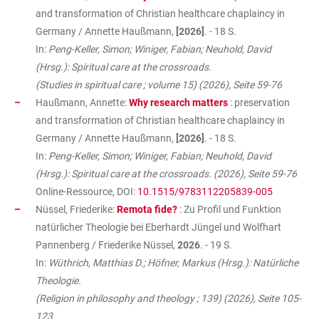
and transformation of Christian healthcare chaplaincy in
Germany / Annette Haußmann,
[2026]
. - 18 S.
In:
Peng-Keller, Simon; Winiger, Fabian; Neuhold, David
(Hrsg.): Spiritual care at the crossroads.
(Studies in spiritual care ; volume 15) (2026), Seite 59-76
Haußmann, Annette:
Why research matters
: preservation
and transformation of Christian healthcare chaplaincy in
Germany / Annette Haußmann,
[2026]
. - 18 S.
In:
Peng-Keller, Simon; Winiger, Fabian; Neuhold, David
(Hrsg.): Spiritual care at the crossroads. (2026), Seite 59-76
Online-Ressource, DOI:
10.1515/9783112205839-005
Nüssel, Friederike:
Remota fide?
: Zu Profil und Funktion
natürlicher Theologie bei Eberhardt Jüngel und Wolfhart
Pannenberg / Friederike Nüssel,
2026
. - 19 S.
In:
Wüthrich, Matthias D.; Höfner, Markus (Hrsg.): Natürliche
Theologie.
(Religion in philosophy and theology ; 139) (2026), Seite 105-
123