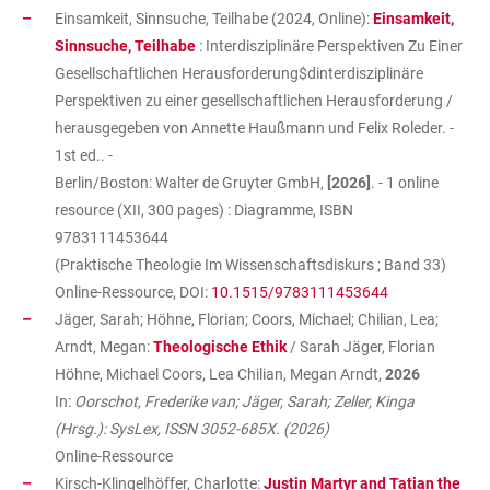
Einsamkeit, Sinnsuche, Teilhabe (2024, Online):
Einsamkeit,
Sinnsuche, Teilhabe
: Interdisziplinäre Perspektiven Zu Einer
Gesellschaftlichen Herausforderung$dinterdisziplinäre
Perspektiven zu einer gesellschaftlichen Herausforderung /
herausgegeben von Annette Haußmann und Felix Roleder. -
1st ed.. -
Berlin/Boston: Walter de Gruyter GmbH,
[2026]
. - 1 online
resource (XII, 300 pages) : Diagramme, ISBN
9783111453644
(Praktische Theologie Im Wissenschaftsdiskurs ; Band 33)
Online-Ressource, DOI:
10.1515/9783111453644
Jäger, Sarah; Höhne, Florian; Coors, Michael; Chilian, Lea;
Arndt, Megan:
Theologische Ethik
/ Sarah Jäger, Florian
Höhne, Michael Coors, Lea Chilian, Megan Arndt,
2026
In:
Oorschot, Frederike van; Jäger, Sarah; Zeller, Kinga
(Hrsg.): SysLex, ISSN 3052-685X. (2026)
Online-Ressource
Kirsch-Klingelhöffer, Charlotte:
Justin Martyr and Tatian the