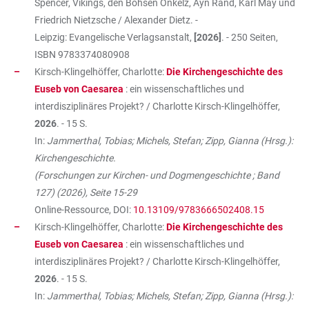
Spencer, Vikings, den Böhsen Onkelz, Ayn Rand, Karl May und
Friedrich Nietzsche / Alexander Dietz. -
Leipzig: Evangelische Verlagsanstalt,
[2026]
. - 250 Seiten,
ISBN
9783374080908
Kirsch-Klingelhöffer, Charlotte:
Die Kirchengeschichte des
Euseb von Caesarea
: ein wissenschaftliches und
interdisziplinäres Projekt? / Charlotte Kirsch-Klingelhöffer,
2026
. - 15 S.
In:
Jammerthal, Tobias; Michels, Stefan; Zipp, Gianna (Hrsg.):
Kirchengeschichte.
(Forschungen zur Kirchen- und Dogmengeschichte ; Band
127) (2026), Seite 15-29
Online-Ressource, DOI:
10.13109/9783666502408.15
Kirsch-Klingelhöffer, Charlotte:
Die Kirchengeschichte des
Euseb von Caesarea
: ein wissenschaftliches und
interdisziplinäres Projekt? / Charlotte Kirsch-Klingelhöffer,
2026
. - 15 S.
In:
Jammerthal, Tobias; Michels, Stefan; Zipp, Gianna (Hrsg.):