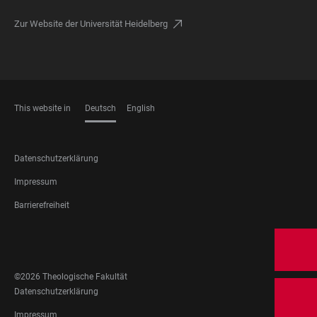
Zur Website der Universität Heidelberg
This website in
Deutsch
English
SPRACHEN
FOOTER
Datenschutzerklärung
LEGAL
Impressum
Barrierefreiheit
FOOTER
SOCIAL
MEDIA
©2026 Theologische Fakultät
FOOTER
Datenschutzerklärung
LEGAL
Impressum