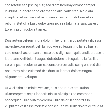
consetetur sadipscing elitr, sed diam nonumy eirmod tempor
invidunt ut labore et dolore magna aliquyam erat, sed diam
voluptua. At vero eos et accusam et justo duo dolores et ea
rebum. Stet clita kasd gubergren, no sea takimata sanctus est
Lorem ipsum dolor sit amet.
Duis autem vel eum iriure dolor in hendrerit in vulputate velit esse
molestie consequat, vel illum dolore eu feugiat nulla facilisis at
vero eros et accumsan et iusto odio dignissim qui blandit praesent
luptatum zzril delenit augue duis dolore te feugait nulla facilisi.
Lorem ipsum dolor sit amet, consectetuer adipiscing elit, sed diam
nonummy nibh euismod tincidunt ut laoreet dolore magna
aliquam erat volutpat.
Ut wisi enim ad minim veniam, quis nostrud exerci tation
ullamcorper suscipit lobortis nisl ut aliquip ex ea commodo
consequat. Duis autem vel eum iriure dolor in hendrerit in
vulputate velit esse molestie consequat, vel illum dolore eu feugiat