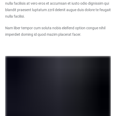
nulla facilisis at vero eros et accumsan et iusto odio dignissim qui
blandit praesent luptatum zzril delenit augue duis dolore te feugait
nulla facilisi.
Nam liber tempor cum soluta nobis eleifend option congue nihil
imperdiet doming id quod mazim placerat facer.