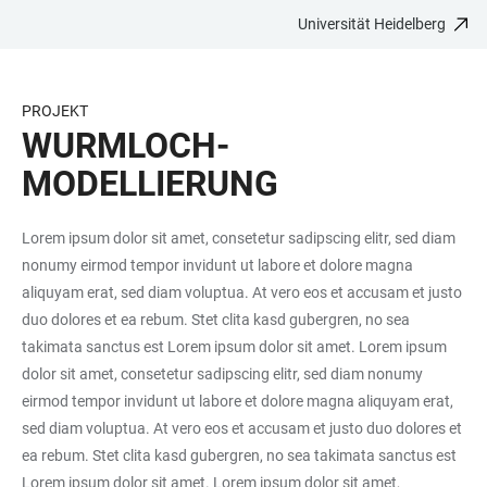
Universität Heidelberg
ZUM
HAUPTNAVIGATION
WEBSEITENSUCHE
LINKS
HAUPTINHALT
ÖFFNEN
ÖFFNEN
ZUR
BARRIEREFREIHEIT
PROJEKT
WURMLOCH-
MODELLIERUNG
Lorem ipsum dolor sit amet, consetetur sadipscing elitr, sed diam
nonumy eirmod tempor invidunt ut labore et dolore magna
aliquyam erat, sed diam voluptua. At vero eos et accusam et justo
duo dolores et ea rebum. Stet clita kasd gubergren, no sea
takimata sanctus est Lorem ipsum dolor sit amet. Lorem ipsum
dolor sit amet, consetetur sadipscing elitr, sed diam nonumy
eirmod tempor invidunt ut labore et dolore magna aliquyam erat,
sed diam voluptua. At vero eos et accusam et justo duo dolores et
ea rebum. Stet clita kasd gubergren, no sea takimata sanctus est
Lorem ipsum dolor sit amet. Lorem ipsum dolor sit amet,