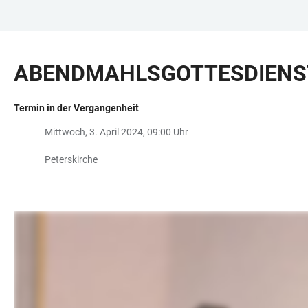
ZUM
HAUPTNAVIGATION
WEBSEITENSUCHE
LINKS
HAUPTINHALT
ÖFFNEN
ÖFFNEN
ZUR
ABENDMAHLSGOTTESDIENST
BARRIEREFREIHEIT
Termin in der Vergangenheit
Mittwoch, 3. April 2024, 09:00 Uhr
Peterskirche