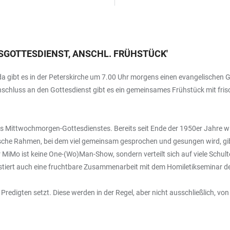
GOTTESDIENST, ANSCHL. FRÜHSTÜCK
'
da gibt es in der Peterskirche um 7.00 Uhr morgens einen evangelischen G
nschluss an den Gottesdienst gibt es ein gemeinsames Frühstück mit frisc
ttwochmorgen-Gottesdienstes. Bereits seit Ende der 1950er Jahre wird er
rgische Rahmen, bei dem viel gemeinsam gesprochen und gesungen wird, g
 MiMo ist keine One-(Wo)Man-Show, sondern verteilt sich auf viele Schulte
xistiert auch eine fruchtbare Zusammenarbeit mit dem Homiletikseminar d
redigten setzt. Diese werden in der Regel, aber nicht ausschließlich, vo