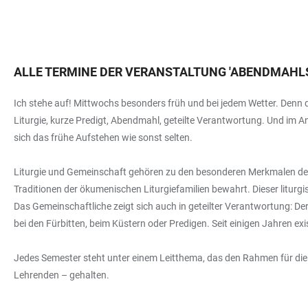
ALLE TERMINE DER VERANSTALTUNG
'
ABENDMAHLS
Ich stehe auf! Mittwochs besonders früh und bei jedem Wetter. Denn 
Liturgie, kurze Predigt, Abendmahl, geteilte Verantwortung. Und im A
sich das frühe Aufstehen wie sonst selten.
Liturgie und Gemeinschaft gehören zu den besonderen Merkmalen des Mi
Traditionen der ökumenischen Liturgiefamilien bewahrt. Dieser litu
Das Gemeinschaftliche zeigt sich auch in geteilter Verantwortung: Der
bei den Fürbitten, beim Küstern oder Predigen. Seit einigen Jahren e
Jedes Semester steht unter einem Leitthema, das den Rahmen für die P
Lehrenden – gehalten.