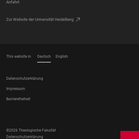
Anfahrt
Zur Website der Universität Heidelberg
This website in
Deutsch
English
SPRACHEN
FOOTER
Datenschutzerklärung
LEGAL
Impressum
Barrierefreiheit
FOOTER
SOCIAL
MEDIA
©2026 Theologische Fakultät
FOOTER
Datenschutzerklärung