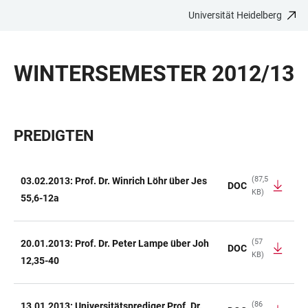
Universität Heidelberg
ZUM
HAUPTNAVIGATION
WEBSEITENSUCHE
LINKS
HAUPTINHALT
ÖFFNEN
ÖFFNEN
ZUR
WINTERSEMESTER 2012/13
BARRIEREFREIHEIT
PREDIGTEN
(87,5
03.02.2013: Prof. Dr. Winrich Löhr über Jes
DOC
KB)
TABELLE
55,6-12a
(57
20.01.2013: Prof. Dr. Peter Lampe über Joh
DOC
KB)
12,35-40
(86
13.01.2013: Universitätsprediger Prof. Dr.