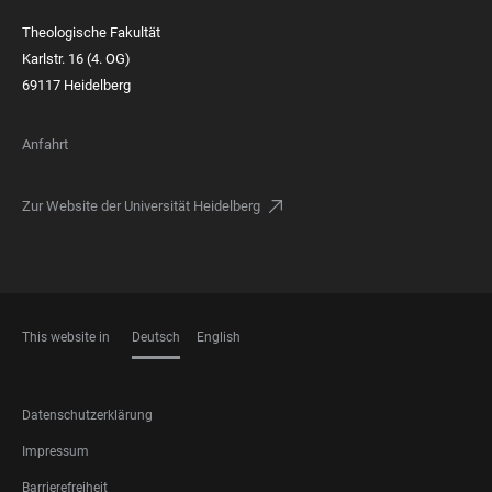
Theologische Fakultät
Karlstr. 16 (4. OG)
69117 Heidelberg
Anfahrt
Zur Website der Universität Heidelberg
This website in
Deutsch
English
SPRACHEN
FOOTER
Datenschutzerklärung
LEGAL
Impressum
Barrierefreiheit