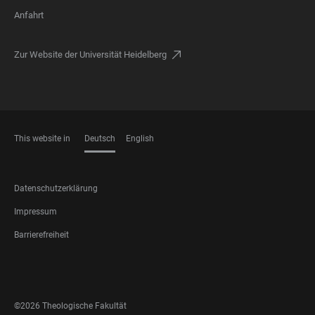
Anfahrt
Zur Website der Universität Heidelberg
This website in
Deutsch
English
SPRACHEN
FOOTER
Datenschutzerklärung
LEGAL
Impressum
Barrierefreiheit
FOOTER
SOCIAL
MEDIA
©2026 Theologische Fakultät