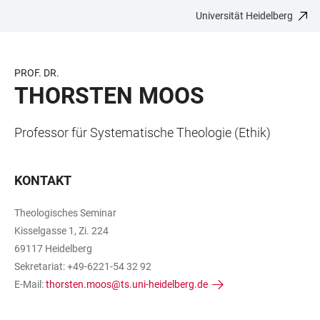
Universität Heidelberg
ZUM
HAUPTNAVIGATION
WEBSEITENSUCHE
LINKS
HAUPTINHALT
ÖFFNEN
ÖFFNEN
ZUR
BARRIEREFREIHEIT
PROF. DR.
THORSTEN MOOS
Professor für Systematische Theologie (Ethik)
KONTAKT
Theologisches Seminar
Kisselgasse 1, Zi. 224
69117 Heidelberg
Sekretariat: +49-6221-54 32 92
E-Mail:
thorsten.moos@ts.uni-heidelberg.de