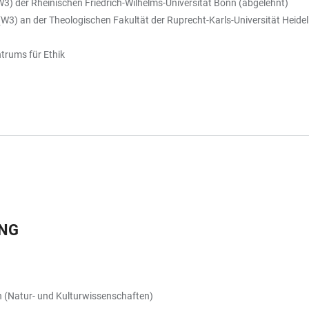
W3) der Rheinischen Friedrich-Wilhelms-Universität Bonn (abgelehnt)
 (W3) an der Theologischen Fakultät der Ruprecht-Karls-Universität Hei
trums für Ethik
UNG
n (Natur- und Kulturwissenschaften)