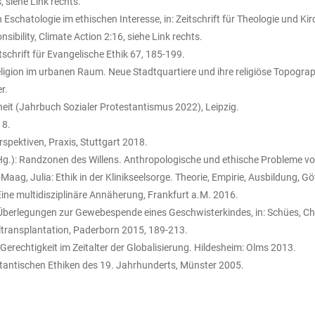
 siehe Link rechts.
Eschatologie im ethischen Interesse, in: Zeitschrift für Theologie und Ki
ibility, Climate Action 2:16, siehe Link rechts.
tschrift für Evangelische Ethik 67, 185-199.
igion im urbanen Raum. Neue Stadtquartiere und ihre religiöse Topographie
r.
eit (Jahrbuch Sozialer Protestantismus 2022), Leipzig.
18.
spektiven, Praxis, Stuttgart 2018.
g.): Randzonen des Willens. Anthropologische und ethische Probleme vo
, Julia: Ethik in der Klinikseelsorge. Theorie, Empirie, Ausbildung, Gö
ne multidisziplinäre Annäherung, Frankfurt a.M. 2016.
 Überlegungen zur Gewebespende eines Geschwisterkindes, in: Schües, Ch
lltransplantation, Paderborn 2015, 189-213.
echtigkeit im Zeitalter der Globalisierung. Hildesheim: Olms 2013.
tantischen Ethiken des 19. Jahrhunderts, Münster 2005.