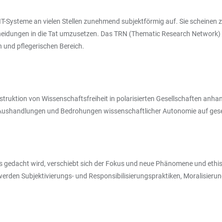
ten IT-Systeme an vielen Stellen zunehmend subjektförmig auf. Sie schein
cheidungen in die Tat umzusetzen. Das TRN (Thematic Research Network)
 und pflegerischen Bereich.
ruktion von Wissenschaftsfreiheit in polarisierten Gesellschaften anhand
e Aushandlungen und Bedrohungen wissenschaftlicher Autonomie auf gesel
s gedacht wird, verschiebt sich der Fokus und neue Phänomene und ethi
 werden Subjektivierungs- und Responsibilisierungspraktiken, Moralisier