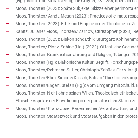
(Hg.): Moral und Moralisierung, de Gruyter, 231-256, open access,
Moos, Thorsten (2023): Späte Subjekte. Skizze einer perimortalen 
Moos, Thorsten/ Arndt, Megan (2023): Practices of climate respons
Moos, Thorsten (2023): Ethik und Empirie in der Theologie, in: Zei
Kanitz, Juliane/ Moos, Thorsten/ Zarnow, Christopher (2023): Rel
Moos, Thorsten (2023): Diakonische Ethik, Stuttgart: Kohlhamme
Moos, Thorsten/ Plonz, Sabine (Hg.) (2022): Öffentliche Gesundh
Moos, Thorsten: Krankheitserfahrung und Religion, Tübingen 20
Moos, Thorsten (Hg.): Diakonische Kultur. Begriff, Forschungsper
Moos, Thorsten/Rehmann-Sutter, Christoph/Schües, Christina (H
Moos, Thorsten/Ehm, Simone/Kliesch, Fabian/Thiesbonenkamp-Maag
Moos, Thorsten/Engert, Stefan (Hg.): Vom Umgang mit Schuld. Ei
Moos, Thorsten: Nicht ohne seinen Willen. Theologisch-ethische
Ethische Aspekte der Einwilligung in der pädiatrischen Stammze
Moos, Thorsten/ Franz Josef Radermacher: Verantwortung und Ger
Moos, Thorsten: Staatszweck und Staatsaufgaben in den protes