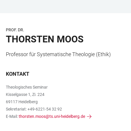
ZUM
HAUPTNAVIGATION
WEBSEITENSUCHE
LINKS
HAUPTINHALT
ÖFFNEN
ÖFFNEN
ZUR
BARRIEREFREIHEIT
PROF. DR.
THORSTEN MOOS
Professor für Systematische Theologie (Ethik)
KONTAKT
Theologisches Seminar
Kisselgasse 1, Zi. 224
69117 Heidelberg
Sekretariat: +49-6221-54 32 92
E-Mail:
thorsten.moos@ts.uni-heidelberg.de