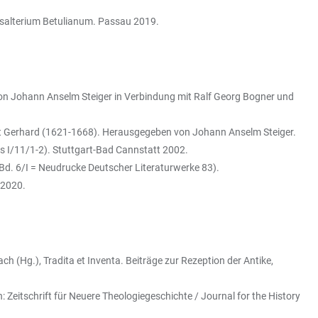
 Psalterium Betulianum. Passau 2019.
on Johann Anselm Steiger in Verbindung mit Ralf Georg Bogner und
st Gerhard (1621-1668). Herausgegeben von Johann Anselm Steiger.
s I/11/1-2). Stuttgart-Bad Cannstatt 2002.
 Bd. 6/I = Neudrucke Deutscher Literaturwerke 83).
 2020.
h (Hg.), Tradita et Inventa. Beiträge zur Rezeption der Antike,
eitschrift für Neuere Theologiegeschichte / Journal for the History