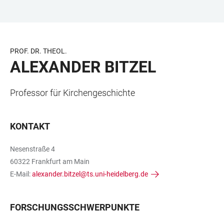
ZUM
HAUPTNAVIGATION
WEBSEITENSUCHE
LINKS
HAUPTINHALT
ÖFFNEN
ÖFFNEN
ZUR
BARRIEREFREIHEIT
PROF. DR. THEOL.
ALEXANDER BITZEL
Professor für Kirchengeschichte
KONTAKT
Nesenstraße 4
60322 Frankfurt am Main
E-Mail:
alexander.bitzel@ts.uni-heidelberg.de
FORSCHUNGSSCHWERPUNKTE