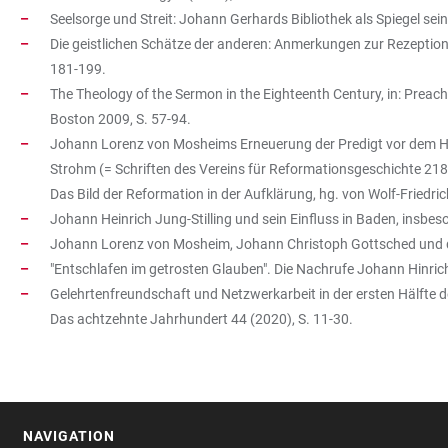
Seelsorge und Streit: Johann Gerhards Bibliothek als Spiegel se
Die geistlichen Schätze der anderen: Anmerkungen zur Rezeption
181-199.
The Theology of the Sermon in the Eighteenth Century, in: Preach
Boston 2009, S. 57-94.
Johann Lorenz von Mosheims Erneuerung der Predigt vor dem Hint
Strohm (= Schriften des Vereins für Reformationsgeschichte 218
Das Bild der Reformation in der Aufklärung, hg. von Wolf-Friedr
Johann Heinrich Jung-Stilling und sein Einfluss in Baden, insbe
Johann Lorenz von Mosheim, Johann Christoph Gottsched und die 
"Entschlafen im getrosten Glauben". Die Nachrufe Johann Hinrich
Gelehrtenfreundschaft und Netzwerkarbeit in der ersten Hälfte 
Das achtzehnte Jahrhundert 44 (2020), S. 11-30.
NAVIGATION