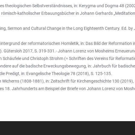
ines theologischen Selbstverständnisses, in: Kerygma und Dogma 48 (2002
 römisch-katholischer Erbauungsbücher in Johann Gerhards „Meditationes 
ing, Sermon and Cultural Change in the Long Eighteenth Century. Ed. by J
ergrund der reformatorischen Homiletik, in: Das Bild der Reformation in
). Gütersloh 2017, S. 319-331.- Johann Lorenz von Mosheims Erneuerung 
ich Schäufele und Christoph Strohm (= Schriften des Vereins für Reformat
sondere auf die badische Erweckungsbewegung, in: Jahrbuch für badische
Predigt, in: Evangelische Theologie 78 (2018), S. 125-135.
 Wicherns (1808-1881), in: Zeitschrift für Kirchengeschichte 130 (2019),
des 18. Jahrhunderts am Beispiel der Briefe von Johann Lorenz von Mosh