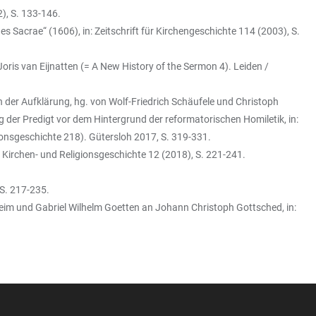
), S. 133-146.
Sacrae“ (1606), in: Zeitschrift für Kirchengeschichte 114 (2003), S.
oris van Eijnatten (= A New History of the Sermon 4). Leiden /
 der Aufklärung, hg. von Wolf-Friedrich Schäufele und Christoph
der Predigt vor dem Hintergrund der reformatorischen Homiletik, in:
ionsgeschichte 218). Gütersloh 2017, S. 319-331.
 Kirchen- und Religionsgeschichte 12 (2018), S. 221-241.
 S. 217-235.
eim und Gabriel Wilhelm Goetten an Johann Christoph Gottsched, in: