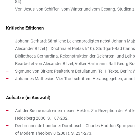
84).
Von Jesus, von Schiffen, vom Winter und vom Gesang. Studien zu
Kritische Editionen
Johann Gerhard: Sämtliche Leichenpredigten nebst Johann Majo
Alexander Bitzel (= Doctrina et Pietas I/10). Stuttgart-Bad Cann
Bibliotheca Gerhardina. Rekonstruktion der Gelehrten- und Le
Bearbeitet von Alexander Bitzel, Volker Hartmann, Ralf Georg Bo
Sigmund von Birken: Psalterium Betulianum, Teil I: Texte. Berli
Johannes Mathesius: Vier Trostschriften. Herausgegeben, annoti
Aufsätze (in Auswahl)
Auf der Suche nach einem neuen Hektor. Zur Rezeption der Antike 
Heidelberg 2000, S. 187-202.
Der brennende Londoner Dornbusch - Charles Haddon Spurgeon, sei
of Modern Theology 8 (2001), S. 234-273.