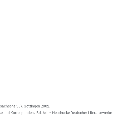
ersachsens 38). Göttingen 2002.
rke und Korrespondenz Bd. 6/II = Neudrucke Deutscher Literaturwerke