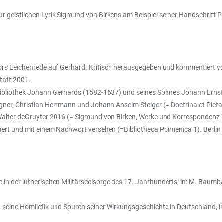
r geistlichen Lyrik Sigmund von Birkens am Beispiel seiner Handschrift
rs Leichenrede auf Gerhard. Kritisch herausgegeben und kommentiert v
statt 2001.
ihbibliothek Johann Gerhards (1582-1637) und seines Sohnes Johann Ern
gner, Christian Herrmann und Johann Anselm Steiger (= Doctrina et Pieta
n: Walter deGruyter 2016 (= Sigmund von Birken, Werke und Korrespondenz
ert und mit einem Nachwort versehen (=Bibliotheca Poimenica 1). Berlin
in der lutherischen Militärseelsorge des 17. Jahrhunderts, in: M. Baumbac
ne Homiletik und Spuren seiner Wirkungsgeschichte in Deutschland, in: Z