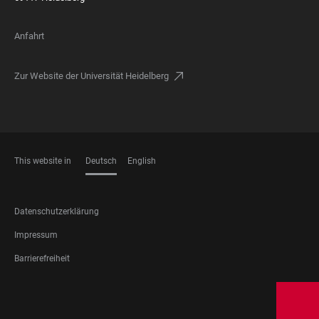
Anfahrt
Zur Website der Universität Heidelberg
This website in
Deutsch
English
SPRACHEN
FOOTER
Datenschutzerklärung
LEGAL
Impressum
Barrierefreiheit
FOOTER
SOCIAL