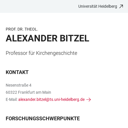
Universität Heidelberg
ZUM
HAUPTNAVIGATION
WEBSEITENSUCHE
LINKS
HAUPTINHALT
ÖFFNEN
ÖFFNEN
ZUR
BARRIEREFREIHEIT
PROF. DR. THEOL.
ALEXANDER BITZEL
Professor für Kirchengeschichte
KONTAKT
Nesenstraße 4
60322 Frankfurt am Main
E-Mail:
alexander.bitzel@ts.uni-heidelberg.de
FORSCHUNGSSCHWERPUNKTE