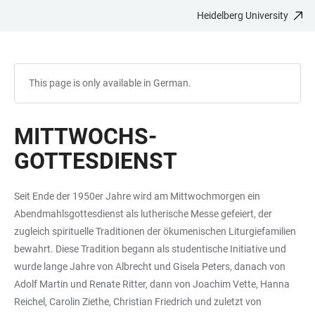
Heidelberg University
JUMP
OPEN
OPEN
ACCESSIBILITY
TO
MAIN
SEARCH
LINKS
MAIN
NAVIGATION
FORM
CONTENT
This page is only available in German.
MITTWOCHS-
GOTTESDIENST
Seit Ende der 1950er Jahre wird am Mittwochmorgen ein
Abendmahlsgottesdienst als lutherische Messe gefeiert, der
zugleich spirituelle Traditionen der ökumenischen Liturgiefamilien
bewahrt. Diese Tradition begann als studentische Initiative und
wurde lange Jahre von Albrecht und Gisela Peters, danach von
Adolf Martin und Renate Ritter, dann von Joachim Vette, Hanna
Reichel, Carolin Ziethe, Christian Friedrich und zuletzt von