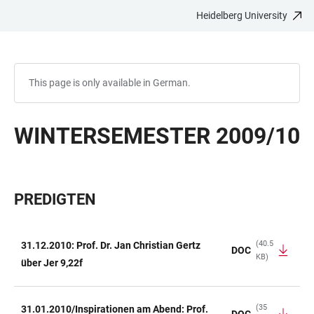
Heidelberg University
JUMP
OPEN
OPEN
ACCESSIBILITY
TO
MAIN
SEARCH
LINKS
MAIN
NAVIGATION
FORM
CONTENT
This page is only available in German.
WINTERSEMESTER 2009/10
PREDIGTEN
(40.5
31.12.2010: Prof. Dr. Jan Christian Gertz
DOC
KB)
TABLE
über Jer 9,22f
(35
31.01.2010/Inspirationen am Abend: Prof.
DOC