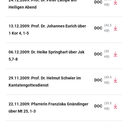
24.12.2009: Prof. Dr. Peter Lampe am
DOC
KB)
Heiligen Abend
(42.5
13.12.2009: Prof. Dr. Johannes Eurich über
DOC
KB)
1 Kor 4, 1-5
(30
06.12.2009: Dr. Heike Springhart über Jak
DOC
KB)
5,7-8
(43.5
29.11.2009: Prof. Dr. Helmut Schwier im
DOC
KB)
Kantatengottesdienst
(33.5
22.11.2009: Pfarrerin Franziska Gnändinger
DOC
KB)
über Mt 25, 1-3