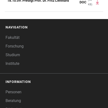
18.10.09: Predigt Prof. Dr. Fritz Lienhard
DOC
KB)
NAVIGATION
FOOTER
Fakultät
Forschung
Studium
Institute
INFORMATION
Personen
Beratung