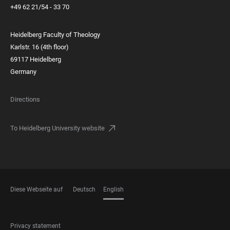
+49 62 21/54 - 33 70
Heidelberg Faculty of Theology
Karlstr. 16 (4th floor)
69117 Heidelberg
Germany
Directions
To Heidelberg University website
Diese Webseite auf
Deutsch
English
LANGUAGES
FOOTER
Privacy statement