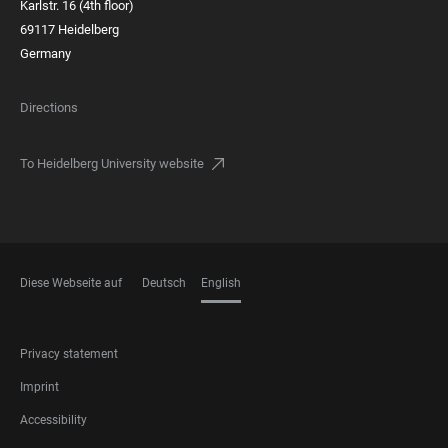
Karlstr. 16 (4th floor)
69117 Heidelberg
Germany
Directions
To Heidelberg University website
Diese Webseite auf
Deutsch
English
LANGUAGES
FOOTER
Privacy statement
LEGAL
Imprint
Accessibility