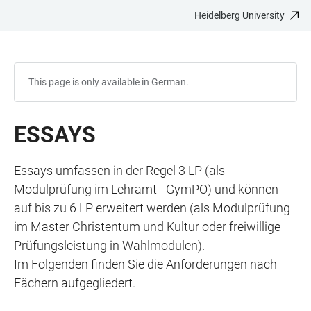
Heidelberg University
JUMP
OPEN
OPEN
ACCESSIBILITY
TO
MAIN
SEARCH
LINKS
MAIN
NAVIGATION
FORM
CONTENT
This page is only available in German.
ESSAYS
Essays umfassen in der Regel 3 LP (als
Modulprüfung im Lehramt - GymPO) und können
auf bis zu 6 LP erweitert werden (als Modulprüfung
im Master Christentum und Kultur oder freiwillige
Prüfungsleistung in Wahlmodulen).
Im Folgenden finden Sie die Anforderungen nach
Fächern aufgegliedert.