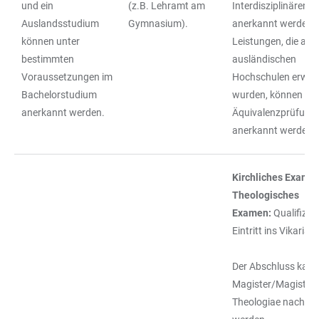
und ein
(z.B. Lehramt am
Interdisziplinären 
Auslandsstudium
Gymnasium).
anerkannt werden;
können unter
Leistungen, die an
bestimmten
ausländischen
Voraussetzungen im
Hochschulen erwor
Bachelorstudium
wurden, können na
anerkannt werden.
Äquivalenzprüfung
anerkannt werden.
Kirchliches Examen
Theologisches
Examen:
Qualifizie
Eintritt ins Vikariat.
Der Abschluss kan
Magister/Magistra
Theologiae nachdip