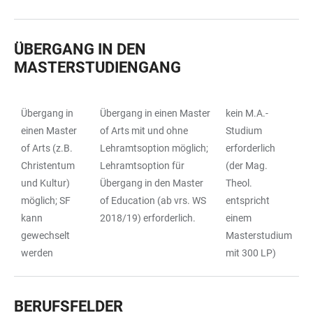
ÜBERGANG IN DEN
MASTERSTUDIENGANG
Übergang in
Übergang in einen Master
kein M.A.-
TABLE
einen Master
of Arts mit und ohne
Studium
of Arts (z.B.
Lehramtsoption möglich;
erforderlich
Christentum
Lehramtsoption für
(der Mag.
und Kultur)
Übergang in den Master
Theol.
möglich; SF
of Education (ab vrs. WS
entspricht
kann
2018/19) erforderlich.
einem
gewechselt
Masterstudium
werden
mit 300 LP)
BERUFSFELDER