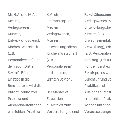
Mit B.A. und M.A.:
B.A. ohne
Fakultätsexamen:
TABLE
Medien,
Lehramtsoption:
Verlagswesen, Mus
Verlagswesen,
Medien,
Entwicklungsdienst
Museen,
Verlagswesen,
Kirchen (z.B.
Entwicklungsdienst,
Museen,
Erwachsenenbildun
Kirchen, Wirtschaft
Entwicklungsdienst,
Verwaltung), Wirts
(z.B.
Kirchen, Wirtschaft
(z.B. Personalwese
Personalwesen) und
(z.B.
dem sog. „Dritten S
dem sog. „Dritten
Personalwesen)
Für den Einstieg in 
Sektor“. Für den
und dem sog.
Berufspraxis wird d
Einstieg in die
„Dritten Sektor“.
Durchführung von
Berufspraxis wird die
Praktika und
Durchführung von
Der Master of
Auslandsaufenthal
Praktika und
Education
empfohlen. Praktik
Auslandsaufenthalte
qualifiziert zum
können unter best
empfohlen. Praktika
Vorbereitungsdienst
Voraussetzungen i