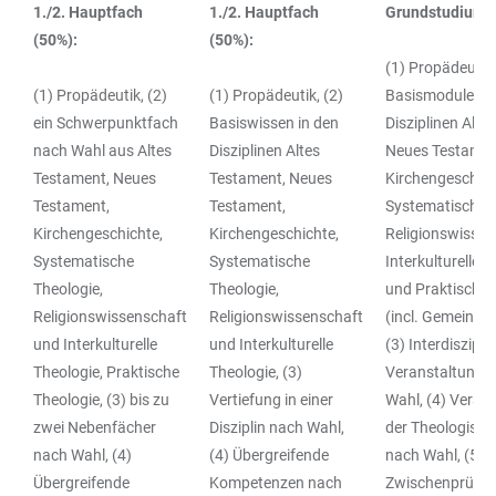
1./2. Hauptfach
1./2. Hauptfach
Grundstudium:
TABLE
(50%):
(50%):
(1) Propädeutik,
(1) Propädeutik, (2)
(1) Propädeutik, (2)
Basismodule in 
ein Schwerpunktfach
Basiswissen in den
Disziplinen Alte
nach Wahl aus Altes
Disziplinen Altes
Neues Testamen
Testament, Neues
Testament, Neues
Kirchengeschich
Testament,
Testament,
Systematische T
Kirchengeschichte,
Kirchengeschichte,
Religionswissen
Systematische
Systematische
Interkulturelle 
Theologie,
Theologie,
und Praktische 
Religionswissenschaft
Religionswissenschaft
(incl. Gemeinde
und Interkulturelle
und Interkulturelle
(3) Interdiszipli
Theologie, Praktische
Theologie, (3)
Veranstaltunge
Theologie, (3) bis zu
Vertiefung in einer
Wahl, (4) Veran
zwei Nebenfächer
Disziplin nach Wahl,
der Theologisch
nach Wahl, (4)
(4) Übergreifende
nach Wahl, (5)
Übergreifende
Kompetenzen nach
Zwischenprüfu