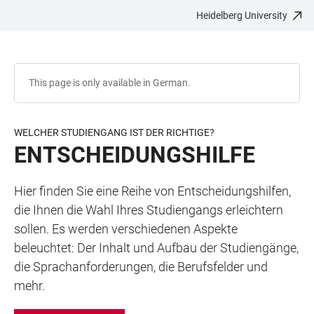
Heidelberg University
JUMP
OPEN
OPEN
ACCESSIBILITY
TO
MAIN
SEARCH
LINKS
MAIN
NAVIGATION
FORM
CONTENT
This page is only available in German.
WELCHER STUDIENGANG IST DER RICHTIGE?
ENTSCHEIDUNGSHILFE
Hier finden Sie eine Reihe von Entscheidungshilfen,
die Ihnen die Wahl Ihres Studiengangs erleichtern
sollen. Es werden verschiedenen Aspekte
beleuchtet: Der Inhalt und Aufbau der Studiengänge,
die Sprachanforderungen, die Berufsfelder und
mehr.