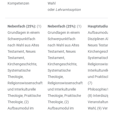
Kompetenzen
Wahl
oder
Lehramtsoption
Nebenfach (25%):
(1)
Nebenfach (25%):
(1)
Hauptstudium:
Grundlagen in einem
Grundlagen in einem
Aufbaumodule i
Schwerpunktfach
Schwerpunktfach
Disziplinen Alte
nach Wahl aus Altes
nach Wahl aus Altes
Neues Testamen
Testament, Neues
Testament, Neues
Kirchengeschich
Testament,
Testament,
Systematische T
Kirchengeschichte,
Kirchengeschichte,
Religionswissen
Systematische
Systematische
Interkulturelle 
Theologie,
Theologie,
und Praktische 
Religionswissenschaft
Religionswissenschaft
(7)
und Interkulturelle
und Interkulturelle
Philosophie/Phi
Theologie, Praktische
Theologie, Praktische
(8) Interdiszipli
Theologie, (2)
Theologie, (2)
Veranstaltunge
Aufbaumodul im
Aufbaumodul im
Wahl, (9) Veran