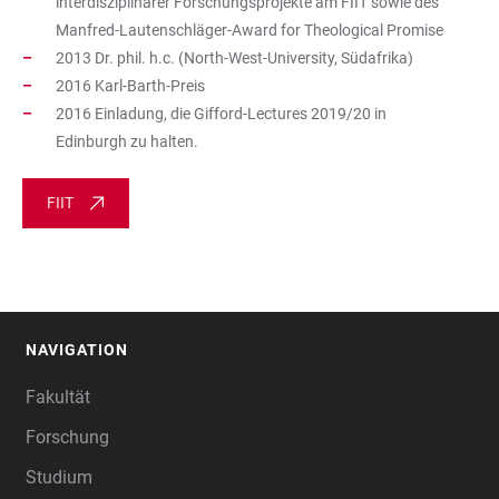
interdisziplinärer Forschungsprojekte am FIIT sowie des
Manfred-Lautenschläger-Award for Theological Promise
2013 Dr. phil. h.c. (North-West-University, Südafrika)
2016 Karl-Barth-Preis
2016 Einladung, die Gifford-Lectures 2019/20 in
Edinburgh zu halten.
FIIT
NAVIGATION
FOOTER
Fakultät
Forschung
Studium