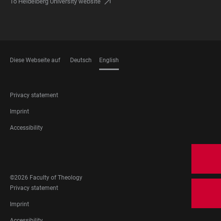
To Heidelberg University website
Diese Webseite auf
Deutsch
English
LANGUAGES
FOOTER
Privacy statement
LEGAL
Imprint
Accessibility
FOOTER
SOCIAL
MEDIA
©2026 Faculty of Theology
FOOTER
Privacy statement
LEGAL
Imprint
Accessibility