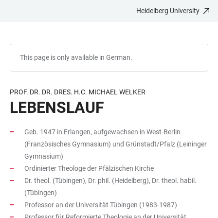
Heidelberg University
JUMP
OPEN
OPEN
ACCESSIBILITY
TO
MAIN
SEARCH
LINKS
MAIN
NAVIGATION
FORM
CONTENT
This page is only available in German.
PROF. DR. DR. DRES. H.C. MICHAEL WELKER
LEBENSLAUF
Geb. 1947 in Erlangen, aufgewachsen in West-Berlin
(Französisches Gymnasium) und Grünstadt/Pfalz (Leininger
Gymnasium)
Ordinierter Theologe der Pfälzischen Kirche
Dr. theol. (Tübingen), Dr. phil. (Heidelberg), Dr. theol. habil.
(Tübingen)
Professor an der Universität Tübingen (1983-1987)
Professor für Reformierte Theologie an der Universität