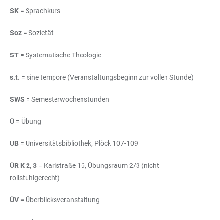
SK
= Sprachkurs
Soz
= Sozietät
ST
= Systematische Theologie
s.t.
= sine tempore (Veranstaltungsbeginn zur vollen Stunde)
SWS
= Semesterwochenstunden
Ü
= Übung
UB
= Universitätsbibliothek, Plöck 107-109
ÜR K 2, 3
= Karlstraße 16, Übungsraum 2/3 (nicht
rollstuhlgerecht)
ÜV =
Überblicksveranstaltung