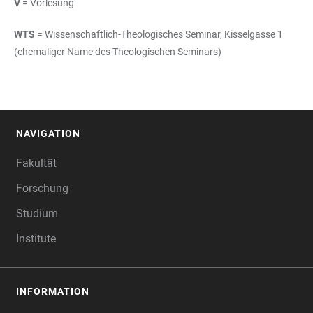
V
= Vorlesung
WTS
= Wissenschaftlich-Theologisches Seminar, Kisselgasse 1
(ehemaliger Name des Theologischen Seminars)
NAVIGATION
FOOTER
Fakultät
Forschung
Studium
Institute
INFORMATION