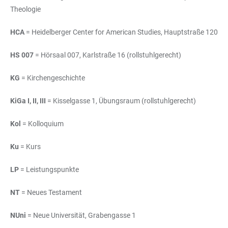
Theologie
HCA
= Heidelberger Center for American Studies, Hauptstraße 120
HS 007
= Hörsaal 007, Karlstraße 16 (rollstuhlgerecht)
KG
= Kirchengeschichte
KiGa I, II, III
= Kisselgasse 1, Übungsraum (rollstuhlgerecht)
Kol
= Kolloquium
Ku
= Kurs
LP
= Leistungspunkte
NT
= Neues Testament
NUni
= Neue Universität, Grabengasse 1