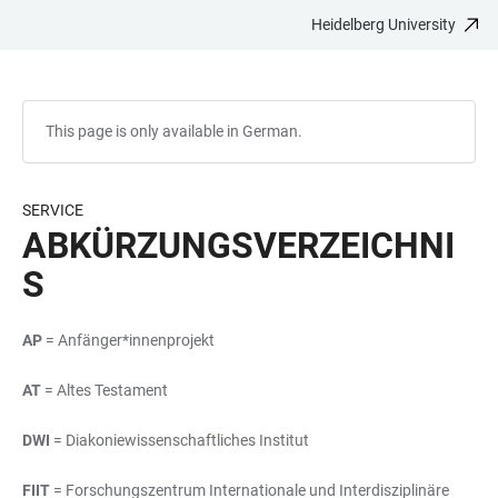
Heidelberg University
JUMP
OPEN
OPEN
ACCESSIBILITY
TO
MAIN
SEARCH
LINKS
MAIN
NAVIGATION
FORM
CONTENT
This page is only available in German.
SERVICE
ABKÜRZUNGSVERZEICHNI
S
AP
= Anfänger*innenprojekt
AT
= Altes Testament
DWI
= Diakoniewissenschaftliches Institut
FIIT
= Forschungszentrum Internationale und Interdisziplinäre