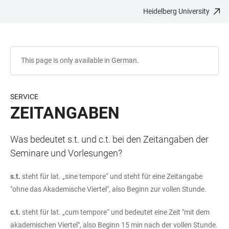
Heidelberg University
JUMP
OPEN
OPEN
ACCESSIBILITY
TO
MAIN
SEARCH
LINKS
MAIN
NAVIGATION
FORM
CONTENT
This page is only available in German.
SERVICE
ZEITANGABEN
Was bedeutet s.t. und c.t. bei den Zeitangaben der
Seminare und Vorlesungen?
s.t.
steht für lat. „sine tempore“ und steht für eine Zeitangabe
"ohne das Akademische Viertel", also Beginn zur vollen Stunde.
c.t.
steht für lat. „cum tempore“ und bedeutet eine Zeit "mit dem
akademischen Viertel", also Beginn 15 min nach der vollen Stunde.