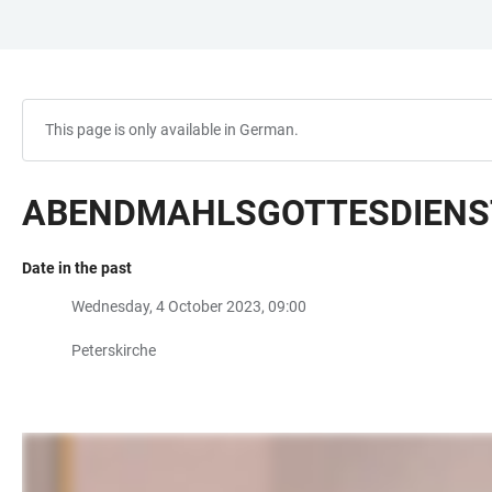
JUMP
OPEN
OPEN
ACCESSIBILITY
TO
MAIN
SEARCH
LINKS
MAIN
NAVIGATION
FORM
CONTENT
This page is only available in German.
ABENDMAHLSGOTTESDIENST
Date in the past
Wednesday, 4 October 2023, 09:00
Peterskirche