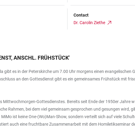
Contact
Dr. Carolin Ziethe
NST, ANSCHL. FRÜHSTÜCK
'
da gibt es in der Peterskirche um 7.00 Uhr morgens einen evangelischen G
nschluss an den Gottesdienst gibt es ein gemeinsames Frühstück mit frisc
ttwochmorgen-Gottesdienstes. Bereits seit Ende der 1950er Jahre wird er
rgische Rahmen, bei dem viel gemeinsam gesprochen und gesungen wird, g
 MiMo ist keine One-(Wo)Man-Show, sondern verteilt sich auf viele Schulte
xistiert auch eine fruchtbare Zusammenarbeit mit dem Homiletikseminar d