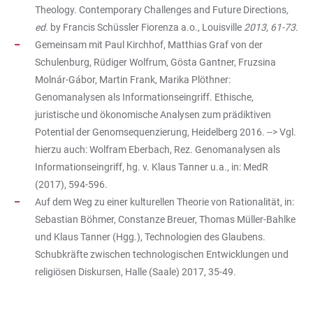
Theology. Contemporary Challenges and Future Directions
,
ed.
by Francis Schüssler Fiorenza a.o., Louisville
2013, 61-73.
Gemeinsam mit Paul Kirchhof, Matthias Graf von der
Schulenburg, Rüdiger Wolfrum, Gösta Gantner, Fruzsina
Molnár-Gábor, Martin Frank, Marika Plöthner:
Genomanalysen als Informationseingriff. Ethische,
juristische und ökonomische Analysen zum prädiktiven
Potential der Genomsequenzierung, Heidelberg 2016. --> Vgl.
hierzu auch: Wolfram Eberbach, Rez. Genomanalysen als
Informationseingriff, hg. v. Klaus Tanner u.a., in: MedR
(2017), 594-596.
Auf dem Weg zu einer kulturellen Theorie von Rationalität, in:
Sebastian Böhmer, Constanze Breuer, Thomas Müller-Bahlke
und Klaus Tanner (Hgg.), Technologien des Glaubens.
Schubkräfte zwischen technologischen Entwicklungen und
religiösen Diskursen, Halle (Saale) 2017, 35-49.