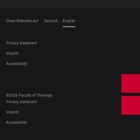
Diese Webseite auf
Deutsch
English
LANGUAGES
FOOTER
Privacy statement
LEGAL
Imprint
Accessibility
FOOTER
SOCIAL
MEDIA
©2026 Faculty of Theology
FOOTER
Privacy statement
LEGAL
Imprint
Accessibility