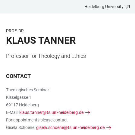
Heidelberg University
JUMP
OPEN
OPEN
ACCESSIBILITY
TO
MAIN
SEARCH
LINKS
MAIN
NAVIGATION
FORM
PROF. DR.
CONTENT
KLAUS TANNER
Professor for Theology and Ethics
CONTACT
Theologisches Seminar
Kisselgasse 1
69117 Heidelberg
E-Mail:
klaus.tanner@ts.uni-heidelberg.de
For appointments please contact
Gisela Schoene:
gisela.schoene@ts.uni-heidelberg.de